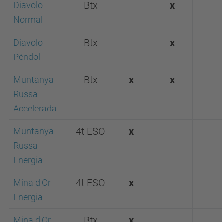
Diavolo
Btx
x
Normal
Diavolo
Btx
x
Pèndol
Muntanya
Btx
x
x
Russa
Accelerada
Muntanya
4t ESO
x
Russa
Energia
Mina d'Or
4t ESO
x
Energia
Mina d'Or
Btx
x