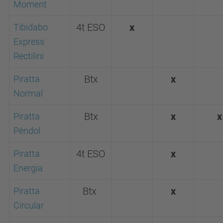
Moment
Tibidabo
4t ESO
x
Express
Rectilini
Piratta
Btx
x
Normal
Piratta
Btx
x
x
Pèndol
Piratta
4t ESO
x
Energia
Piratta
Btx
x
Circular