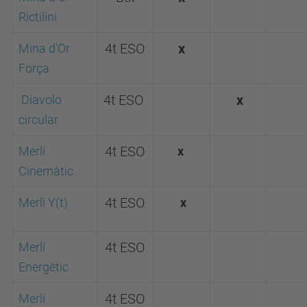
Rictilini
Mina d'Or
4t ESO
x
Força
Diavolo
4t ESO
x
circular
Merlí
4t ESO
x
Cinemàtic
Merlí Y(t)
4t ESO
x
Merlí
4t ESO
Energètic
Merlí
4t ESO