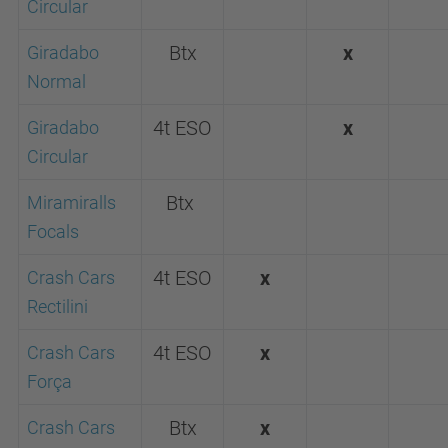
Circular
Giradabo
Btx
x
Normal
Giradabo
4t ESO
x
Circular
Miramiralls
Btx
Focals
Crash Cars
4t ESO
x
Rectilini
Crash Cars
4t ESO
x
Força
Crash Cars
Btx
x