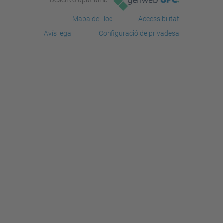
Desenvolupat amb
a
c
Mapa del lloc
Accessibilitat
Avís legal
Configuració de privadesa
i
ó