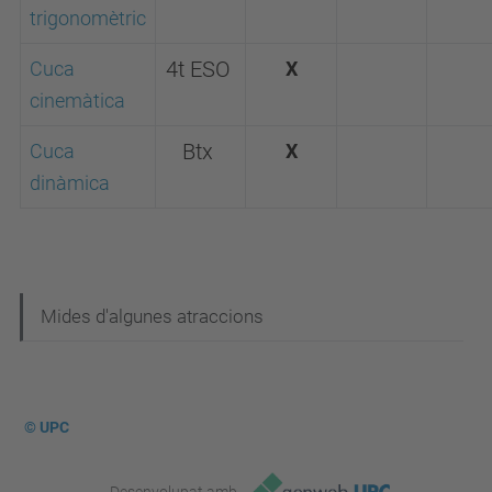
trigonomètric
Cuca
4t ESO
X
cinemàtica
Cuca
Btx
X
dinàmica
N
Mides d'algunes atraccions
a
v
e
© UPC
g